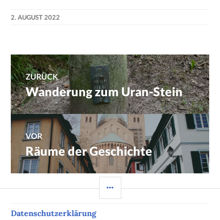
2. AUGUST 2022
Beitragsnavigation
ZURÜCK
Wanderung zum Uran-Stein
Previous
post:
VOR
Räume der Geschichte
Next
post:
SIDEBAR
Datenschutzerklärung