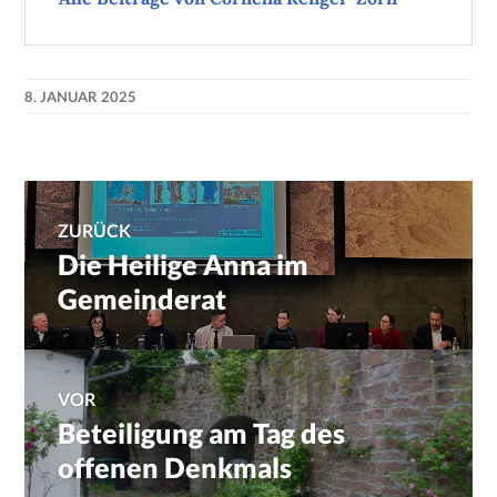
8. JANUAR 2025
Beitragsnavigation
ZURÜCK
Die Heilige Anna im
Previous
post:
Gemeinderat
VOR
Beteiligung am Tag des
Next
post:
offenen Denkmals