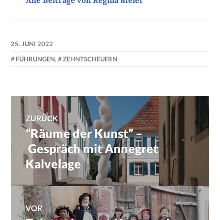
Alle Beiträge von Regina Meier
25. JUNI 2022
FÜHRUNGEN
,
ZEHNTSCHEUERN
Beitragsnavigation
ZURÜCK
“Räume der Kunst” –
Previous
post:
Gespräch mit Annegret
Kalvelage
VOR