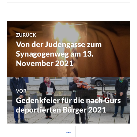
Beitragsnavigation
ZURÜCK
Von der Judengasse zum
Previous
post:
Synagogenweg am 13.
November 2021
VOR
Gedenkfeier für die nach Gurs
Next
post:
deportierten Bürger 2021
SIDEBAR