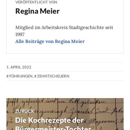
VERÖFFENTLICHT VON
Regina Meier
Mitglied im Arbeitskreis Stadtgeschichte seit
1997
Alle Beiträge von Regina Meier
1. APRIL 2022
FÜHRUNGEN
,
ZEHNTSCHEUERN
Beitragsnavigation
ZURÜCK
Die Kochrezepte der
Previous
post:
Bürgermeister-Tochter