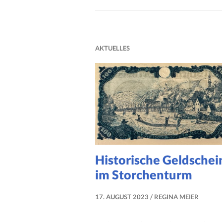
E
G
E
R
AKTUELLES
N
S
B
A
C
H
Historische Geldschei
im Storchenturm
17. AUGUST 2023
REGINA MEIER