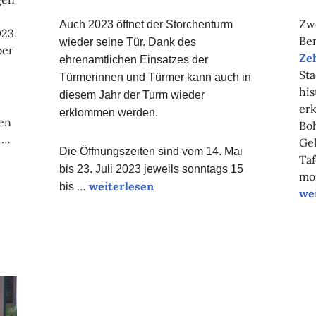
Zwe
Auch 2023 öffnet der Storchenturm
023,
Ber
wieder seine Tür. Dank des
ber
Ze
ehrenamtlichen Einsatzes der
Sta
Türmerinnen und Türmer kann auch in
his
diesem Jahr der Turm wieder
erk
erklommen werden.
en
Bo
 …
Gel
Die Öffnungszeiten sind vom 14. Mai
Taf
bis 23. Juli 2023 jeweils sonntags 15
mo
“Öffnungszeiten
…
weiterlesen
bis
we
im
Storchenturm
2023”