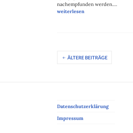
nachempfunden werden.…
“Auf
weiterlesen
dem
Sabbatweg
am
12.
November
2022”
Beitragsnavig
ÄLTERE BEITRÄGE
Datenschutzerklärung
Impressum