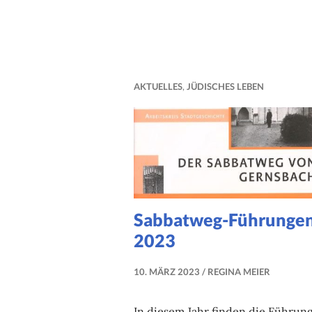
des
Jahrgangs
1924”
AKTUELLES
,
JÜDISCHES LEBEN
Sabbatweg-Führunge
2023
10. MÄRZ 2023
REGINA MEIER
In diesem Jahr finden die Führun