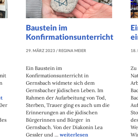
Baustein im
Ei
Konfirmationsunterricht
e
29. MÄRZ 2023
REGINA MEIER
18.
Ein Baustein im
Zu
mit
Konfirmationsunterricht in
Nat
n
Gernsbach widmete sich dem
Arb
Gernsbacher jüdischen Leben. Im
Ba
st
Rahmen der Aufarbeitung von Tod,
Ba
90er
Sterben, Trauer ging es auch um die
Auf
Erinnerungen an die jüdischen
Sto
des
Bürgerinnen und Bürger in
des
Gernsbach. Von der Diakonin Lea
Wei
“Baustein
Gessler und …
weiterlesen
Wi