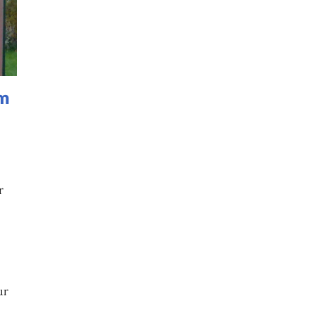
am
r
ur