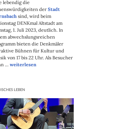
 lebendig die
henswürdigkeiten der
Stadt
rnsbach
sind, wird beim
tionstag DENKmal Altstadt am
stag, 1. Juli 2023, deutlich. In
nem abwechslungsreichen
ogramm bieten die Denkmäler
raktive Bühnen für Kultur und
ik von 17 bis 22 Uhr. Als Besucher
“Musik,
nn …
weiterlesen
Szenenspiel,
Führungen”
ISCHES LEBEN