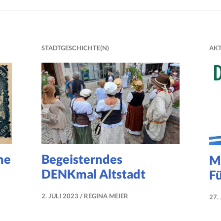
STADTGESCHICHTE(N)
AKT
ne
Begeisterndes
Mu
DENKmal Altstadt
F
2. JULI 2023
REGINA MEIER
27.