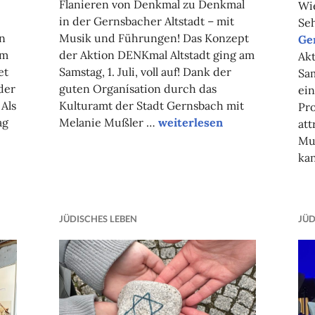
Flanieren von Denkmal zu Denkmal
Wie
in der Gernsbacher Altstadt – mit
Se
n
Musik und Führungen! Das Konzept
Ge
Am
der Aktion DENKmal Altstadt ging am
Ak
et
Samstag, 1. Juli, voll auf! Dank der
Sam
der
guten Organísation durch das
ei
Als
Kulturamt der Stadt Gernsbach mit
Pr
“Begeisterndes
ag
Melanie Mußler …
weiterlesen
att
Historische
DENKmal
Mus
eldscheine
Altstadt”
ka
m
torchenturm”
JÜDISCHES LEBEN
JÜD