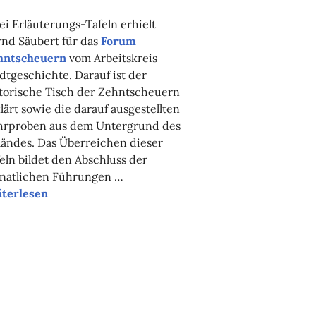
i Erläuterungs-Tafeln erhielt
nd Säubert für das
Forum
hntscheuern
vom Arbeitskreis
dtgeschichte. Darauf ist der
torische Tisch der Zehntscheuern
lärt sowie die darauf ausgestellten
hrproben aus dem Untergrund des
ändes. Das Überreichen dieser
eln bildet den Abschluss der
natlichen Führungen …
“Ein
iterlesen
Tisch
wie
ein
Geschichtsbuch”