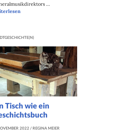
neralmusikdirektors …
icht”
“Ein
iterlesen
Mensch,
ein
Stein,
DTGESCHICHTE(N)
ein
Echo”
n Tisch wie ein
eschichtsbuch
NOVEMBER 2022
REGINA MEIER