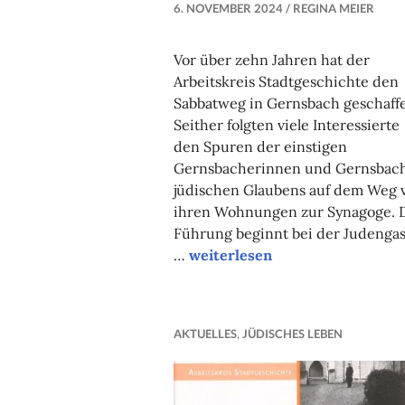
6. NOVEMBER 2024
REGINA MEIER
Vor über zehn Jahren hat der
Arbeitskreis Stadtgeschichte den
Sabbatweg in Gernsbach geschaff
Seither folgten viele Interessierte
den Spuren der einstigen
Gernsbacherinnen und Gernsbac
jüdischen Glaubens auf dem Weg 
ihren Wohnungen zur Synagoge. 
Führung beginnt bei der Judenga
“Von
…
weiterlesen
der
Judengasse
zur
AKTUELLES
,
JÜDISCHES LEBEN
ehemaligen
Synagoge”