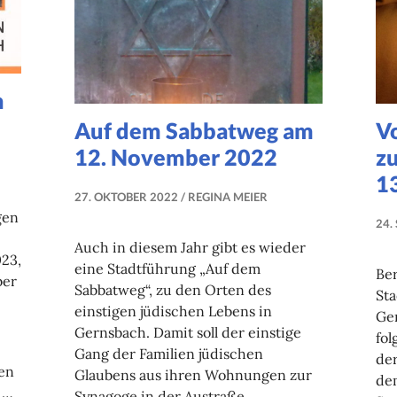
n
Auf dem Sabbatweg am
V
12. November 2022
z
1
27. OKTOBER 2022
REGINA MEIER
gen
24.
Auch in diesem Jahr gibt es wieder
023,
eine Stadtführung „Auf dem
Ber
ber
Sabbatweg“, zu den Orten des
St
einstigen jüdischen Lebens in
Ger
Gernsbach. Damit soll der einstige
fol
Gang der Familien jüdischen
der
en
Glaubens aus ihren Wohnungen zur
de
 …
Synagoge in der Austraße