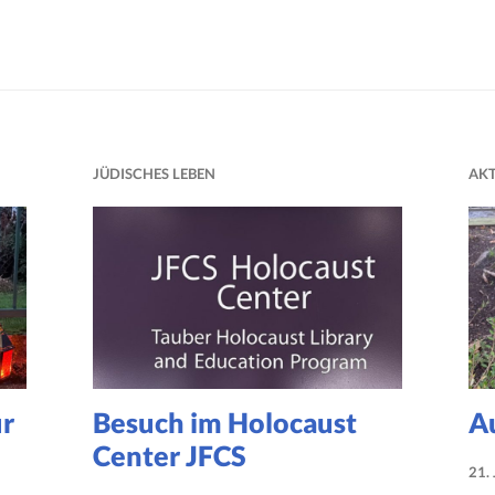
JÜDISCHES LEBEN
AKT
ur
Besuch im Holocaust
A
Center JFCS
21.