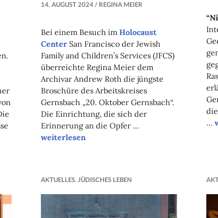
14. AUGUST 2024
REGINA MEIER
“Ni
Int
Bei einem Besuch im
Holocaust
Ged
Center
San Francisco der Jewish
ge
en.
Family and Children’s Services (JFCS)
ge
überreichte Regina Meier dem
Ra
Archivar Andrew Roth die jüngste
erl
her
Broschüre des Arbeitskreises
Ge
von
Gernsbach „20. Oktober Gernsbach“.
die
Die
Die Einrichtung, die sich der
…
sse
Erinnerung an die Opfer …
“Besuch
weiterlesen
im
Holocaust
Center
AKTUELLES
,
JÜDISCHES LEBEN
AKT
JFCS”