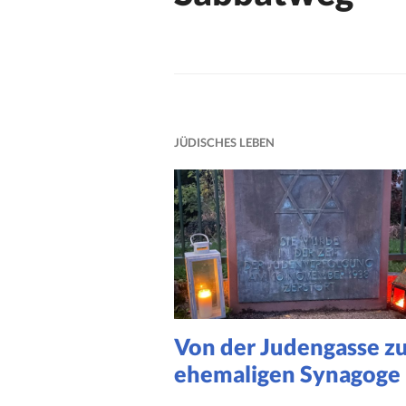
E
G
E
R
N
S
JÜDISCHES LEBEN
B
A
C
H
Von der Judengasse z
ehemaligen Synagoge