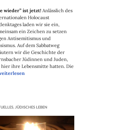
e wieder” ist jetzt!
Anlässlich des
ernationalen Holocaust
enktages laden wir sie ein,
meinsam ein Zeichen zu setzen
gen Antisemitismus und
ssismus. Auf dem Sabbatweg
äutern wir die Geschichte der
rnsbacher Jüdinnen und Juden,
 hier ihre Lebensmitte hatten. Die
“Auf
weiterlesen
dem
Sabbatweg”
UELLES
,
JÜDISCHES LEBEN