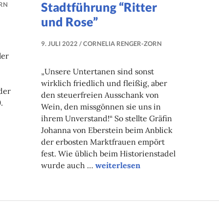
Stadtführung “Ritter
RN
und Rose”
9. JULI 2022
CORNELIA RENGER-ZORN
ler
„Unsere Untertanen sind sonst
wirklich friedlich und fleißig, aber
der
den steuerfreien Ausschank von
.
Wein, den missgönnen sie uns in
ihrem Unverstand!“ So stellte Gräfin
nenspiel
Johanna von Eberstein beim Anblick
der erbosten Marktfrauen empört
lution”
fest. Wie üblich beim Historienstadel
“Zehntscheuern
wurde auch …
weiterlesen
Hotspot
der
Historienstadel-
Stadtführung